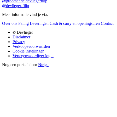
@groothandeldevliegerfilip
@devlieger-filip
Meer informatie vind je via:
Over ons
Paling
Leveringen
Cash & carry en openingsuren
Contact
© Devlieger
Disclaimer
Privacy
Verkoopsvoorwaarden
Cookie instellingen
Vertegenwoordiger login
Nog een portaal door
Ntriga
cookieverklaring
Essentiele en functionele cookies