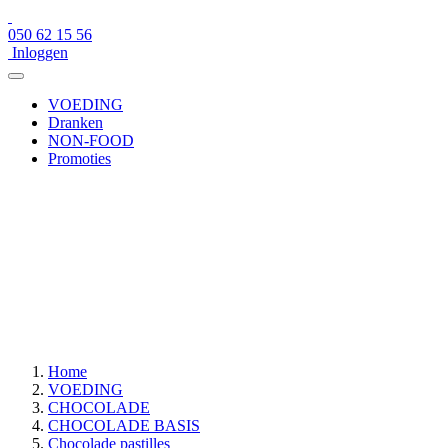
050 62 15 56
Inloggen
VOEDING
Dranken
NON-FOOD
Promoties
×
050 62 15 56
Inloggen
VOEDING
Dranken
NON-FOOD
Promoties
Home
VOEDING
CHOCOLADE
CHOCOLADE BASIS
Chocolade pastilles