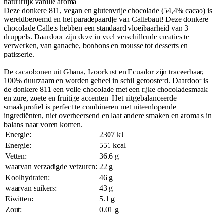
natuurlijk vanille aroma
Deze donkere 811, vegan en glutenvrije chocolade (54,4% cacao) is
wereldberoemd en het paradepaardje van Callebaut! Deze donkere
chocolade Callets hebben een standaard vloeibaarheid van 3
druppels. Daardoor zijn deze in veel verschillende creaties te
verwerken, van ganache, bonbons en mousse tot desserts en
patisserie.
De cacaobonen uit Ghana, Ivoorkust en Ecuador zijn traceerbaar,
100% duurzaam en worden geheel in schil geroosterd. Daardoor is
de donkere 811 een volle chocolade met een rijke chocoladesmaak
en zure, zoete en fruitige accenten. Het uitgebalanceerde
smaakprofiel is perfect te combineren met uiteenlopende
ingrediënten, niet overheersend en laat andere smaken en aroma's in
balans naar voren komen.
Energie:
2307 kJ
Energie:
551 kcal
Vetten:
36.6 g
waarvan verzadigde vetzuren:
22 g
Koolhydraten:
46 g
waarvan suikers:
43 g
Eiwitten:
5.1 g
Zout:
0.01 g