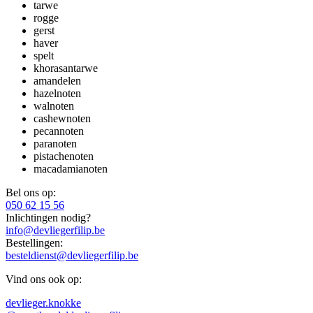
tarwe
rogge
gerst
haver
spelt
khorasantarwe
amandelen
hazelnoten
walnoten
cashewnoten
pecannoten
paranoten
pistachenoten
macadamianoten
Bel ons op:
050 62 15 56
Inlichtingen nodig?
info@devliegerfilip.be
Bestellingen:
besteldienst@devliegerfilip.be
Vind ons ook op:
devlieger.knokke