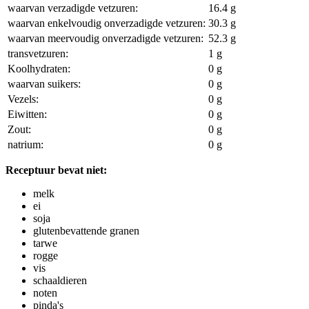
waarvan verzadigde vetzuren:
16.4 g
waarvan enkelvoudig onverzadigde vetzuren:
30.3 g
waarvan meervoudig onverzadigde vetzuren:
52.3 g
transvetzuren:
1 g
Koolhydraten:
0 g
waarvan suikers:
0 g
Vezels:
0 g
Eiwitten:
0 g
Zout:
0 g
natrium:
0 g
Receptuur bevat niet:
melk
ei
soja
glutenbevattende granen
tarwe
rogge
vis
schaaldieren
noten
pinda's