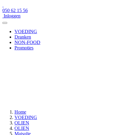
050 62 15 56
Inloggen
VOEDING
Dranken
NON-FOOD
Promoties
×
050 62 15 56
Inloggen
VOEDING
Dranken
NON-FOOD
Promoties
Home
VOEDING
OLIEN
OLIEN
Maisolie