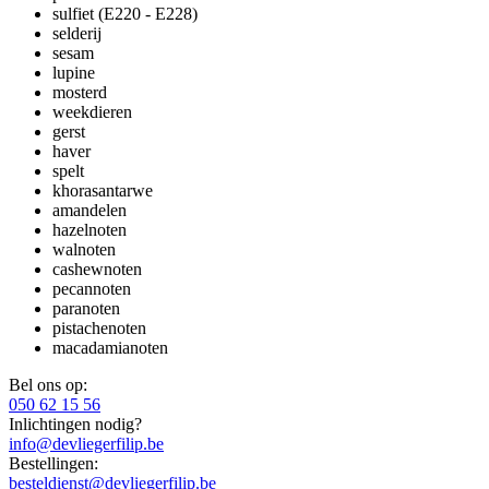
sulfiet (E220 - E228)
selderij
sesam
lupine
mosterd
weekdieren
gerst
haver
spelt
khorasantarwe
amandelen
hazelnoten
walnoten
cashewnoten
pecannoten
paranoten
pistachenoten
macadamianoten
Bel ons op:
050 62 15 56
Inlichtingen nodig?
info@devliegerfilip.be
Bestellingen:
besteldienst@devliegerfilip.be